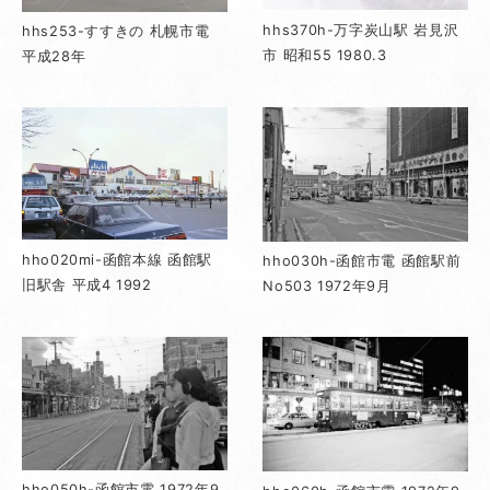
hhs370h-万字炭山駅 岩見沢
hhs253-すすきの 札幌市電
市 昭和55 1980.3
平成28年
hho020mi-函館本線 函館駅
hho030h-函館市電 函館駅前
旧駅舎 平成4 1992
No503 1972年9月
hho050h-函館市電 1972年9