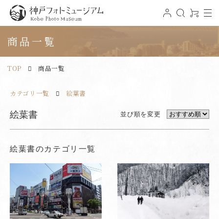
t
ロ
検
0
o
グ
索
ア
神戸フォトミュージアム
g
イ
イ
g
ン
テ
商品一覧
l
ム
e
n
a
v
TOP
商品一覧
i
g
a
t
カテゴリ一覧
絵葉書
i
o
n
絵葉書
並び順を変更
絵葉書のカテゴリ一覧