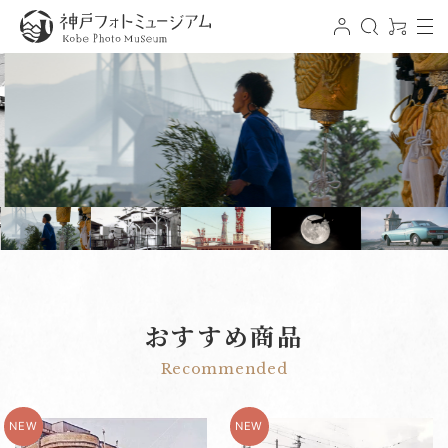
t
ロ
検
0
o
グ
索
ア
神戸フォトミュージアム
g
イ
イ
g
ン
テ
l
ム
e
n
a
v
i
g
a
t
i
o
n
おすすめ商品
Recommended
NEW
NEW