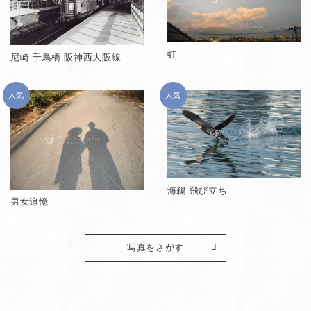
虹
尼崎 千鳥橋 阪神西大阪線
人気
人気
海鵜 飛び立ち
男女追憶
写真をさがす