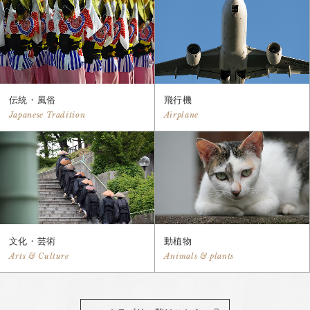
伝統・風俗
飛行機
Japanese Tradition
Airplane
文化・芸術
動植物
Arts & Culture
Animals & plants