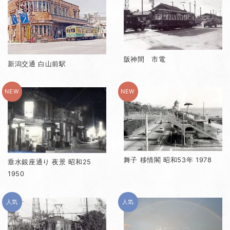
阪神間 市電
新潟交通 白山前駅
NEW
NEW
舞子 移情閣 昭和53年 1978
垂水銀座通り 夜景 昭和25
1950
人気
人気