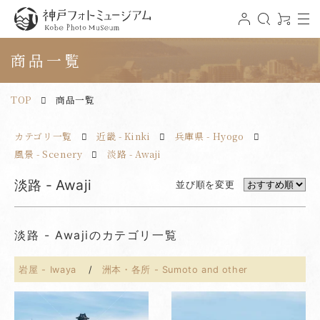
t
ロ
検
0
o
グ
索
ア
神戸フォトミュージアム
g
イ
イ
g
ン
テ
商品一覧
l
ム
e
n
a
v
TOP
商品一覧
i
g
a
t
カテゴリ一覧
近畿 - Kinki
兵庫県 - Hyogo
i
o
n
風景 - Scenery
淡路 - Awaji
淡路 - Awaji
並び順を変更
淡路 - Awajiのカテゴリ一覧
岩屋 - Iwaya
洲本・各所 - Sumoto and other