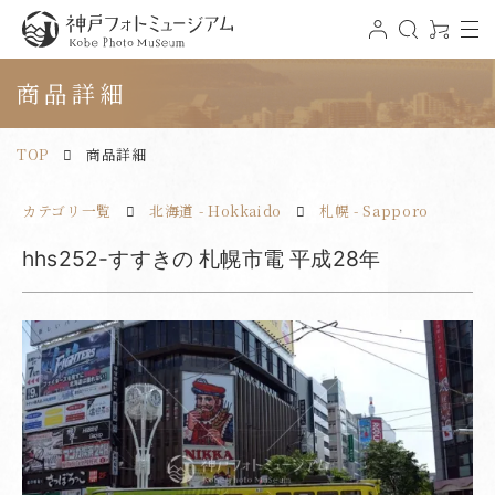
t
ロ
検
0
o
グ
索
ア
神戸フォトミュージアム
g
イ
イ
g
ン
テ
商品詳細
l
ム
e
n
a
v
TOP
商品詳細
i
g
a
t
カテゴリ一覧
北海道 - Hokkaido
札幌 - Sapporo
i
o
n
hhs252-すすきの 札幌市電 平成28年