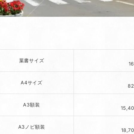
葉書サイズ
1
A4サイズ
8
A3額装
15,4
A3ノビ額装
18,7