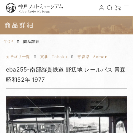
t
ロ
検
0
o
グ
索
ア
神戸フォトミュージアム
g
イ
イ
g
ン
テ
商品詳細
l
ム
e
n
a
v
TOP
商品詳細
i
g
a
t
カテゴリ一覧
東北 - Tohoku
青森県 - Aomori
i
o
n
eba255-南部縦貫鉄道 野辺地 レールバス 青森
昭和52年 1977