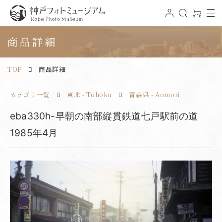
t
ロ
検
0
o
グ
索
ア
神戸フォトミュージアム
g
イ
イ
g
ン
テ
商品詳細
l
ム
e
n
a
v
TOP
商品詳細
i
g
a
t
カテゴリ一覧
東北 - Tohoku
青森県 - Aomori
i
o
n
eba330h-早朝の南部縦貫鉄道七戸駅前の道
1985年4月