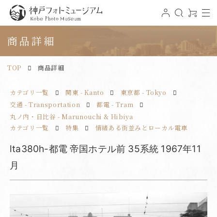
t
ロ
検
0
o
グ
索
ア
神戸フォトミュージアム
g
イ
イ
g
ン
テ
商品詳細
l
ム
e
n
a
v
TOP
商品詳細
i
g
a
t
カテゴリ一覧
関東 - Kanto
東京都 - Tokyo
i
o
n
交通 - Transportation
都電 - Tram
丸ノ内・日比谷 - Marunouchi & Hibiya
カテゴリ一覧
特集
情緒ある街並みとローカル電車
lta380h-都電 帝国ホテル前 35系統 1967年11
月