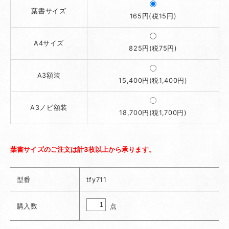
葉書サイズ
165円(税15円)
A4サイズ
825円(税75円)
A3額装
15,400円(税1,400円)
A3ノビ額装
18,700円(税1,700円)
葉書サイズのご注文は計3枚以上から承ります。
型番
tfy711
点
購入数