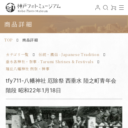
t
ロ
検
0
o
グ
索
ア
神戸フォトミュージアム
g
イ
イ
g
ン
テ
商品詳細
l
ム
e
n
a
v
TOP
商品詳細
i
g
a
t
カテゴリ一覧
伝統・風俗 - Japanese Tradition
i
o
n
垂水各神社・祭事 - Tarumi Shrines & Festivals
瑞丘八幡神社 例祭・神事
tfy711-八幡神社 厄除祭 西垂水 陸之町青年会
階段 昭和22年1月18日