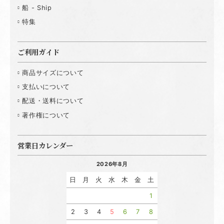
船 - Ship
特集
ご利用ガイド
商品サイズについて
支払いについて
配送・送料について
著作権について
営業日カレンダー
2026年8月
日
月
火
水
木
金
土
1
2
3
4
5
6
7
8