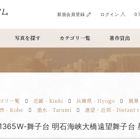
新規会員登録
ログイン
0
写真を探す
カテゴリ一覧
著作貸出
ゴリ一覧
近畿 - Kinki
兵庫県 - Hyogo
風景 
 - Kobe
垂水 - Tarumi
遠望・近郊 - Distant v
fy1365W-舞子台 明石海峡大橋遠望舞子台