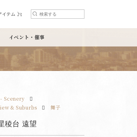
アイテム
検
索
イベント・催事
- Scenery
iew & Suburbs
舞子
 星稜台 遠望