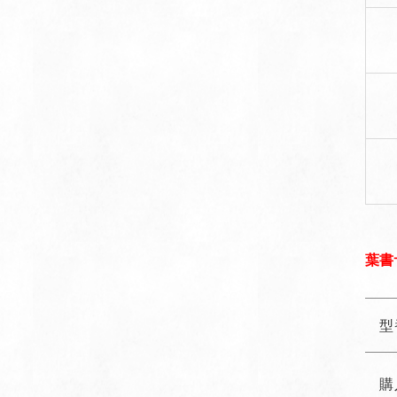
葉書
型
購