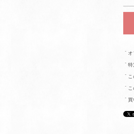
オ
特
こ
こ
買