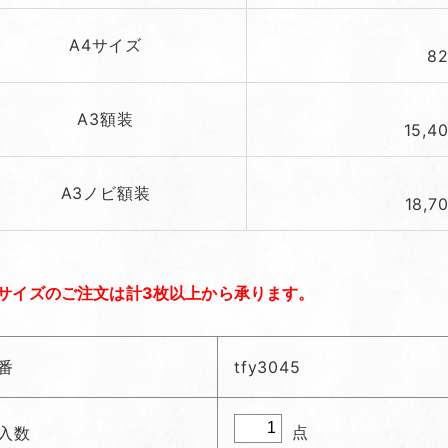
A4サイズ
8
A3額装
15,4
A3ノビ額装
18,7
サイズのご注文は計3枚以上から承ります。
番
tfy3045
点
入数