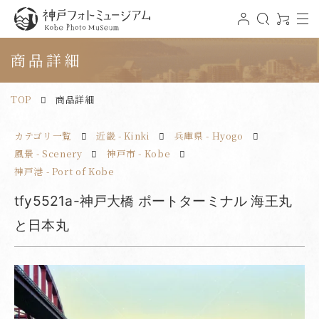
t
ロ
検
0
o
グ
索
ア
神戸フォトミュージアム
g
イ
イ
g
ン
テ
商品詳細
l
ム
e
n
a
v
TOP
商品詳細
i
g
a
t
カテゴリ一覧
近畿 - Kinki
兵庫県 - Hyogo
i
o
n
風景 - Scenery
神戸市 - Kobe
神戸港 - Port of Kobe
tfy5521a-神戸大橋 ポートターミナル 海王丸
と日本丸