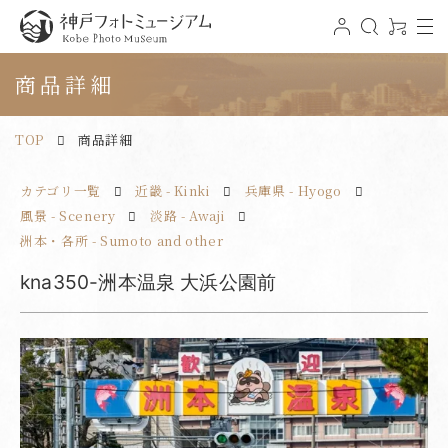
t
ロ
検
0
o
グ
索
ア
神戸フォトミュージアム
g
イ
イ
g
ン
テ
商品詳細
l
ム
e
n
a
v
TOP
商品詳細
i
g
a
t
カテゴリ一覧
近畿 - Kinki
兵庫県 - Hyogo
i
o
n
風景 - Scenery
淡路 - Awaji
洲本・各所 - Sumoto and other
kna350-洲本温泉 大浜公園前