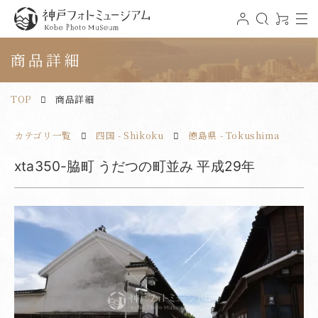
t
ロ
検
0
o
グ
索
ア
神戸フォトミュージアム
g
イ
イ
g
ン
テ
商品詳細
l
ム
e
n
a
v
TOP
商品詳細
i
g
a
t
カテゴリ一覧
四国 - Shikoku
徳島県 - Tokushima
i
o
n
xta350-脇町 うだつの町並み 平成29年