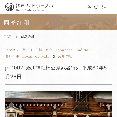
t
ロ
検
0
o
グ
索
ア
神戸フォトミュージアム
g
イ
イ
g
ン
テ
商品詳細
l
ム
e
n
a
v
TOP
商品詳細
i
g
a
t
カテゴリ一覧
伝統・風俗 - Japanese Tradition
i
o
n
各地祭事 - Local festivals
湊川神社
jnf1002-湊川神社楠公祭武者行列 平成30年5
月26日