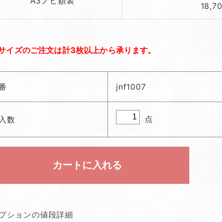
A3ノビ額装
18,7
サイズのご注文は計3枚以上から承ります。
番
jnf1007
点
入数
プションの値段詳細