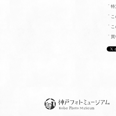
特
こ
こ
買
神戸フォトミュージアム