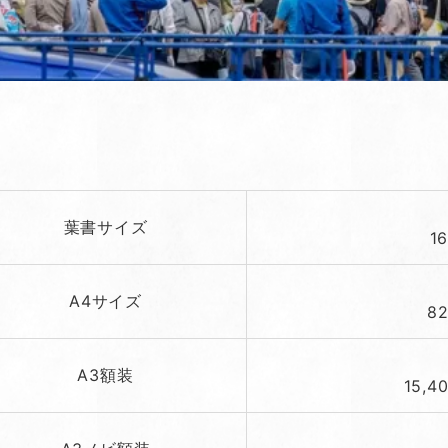
葉書サイズ
1
A4サイズ
8
A3額装
15,4