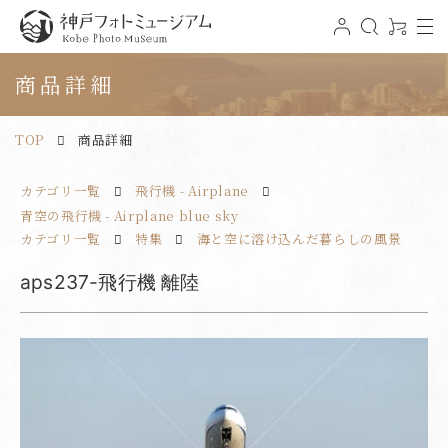
t
ロ
検
0
o
グ
索
ア
神戸フォトミュージアム
g
イ
イ
g
ン
テ
商品詳細
l
ム
e
n
a
v
TOP
商品詳細
i
g
a
t
カテゴリ一覧
飛行機 - Airplane
i
o
n
青空の飛行機 - Airplane blue sky
カテゴリ一覧
特集
海と空に溶け込んだ暮らしの風景
aps237-飛行機 離陸