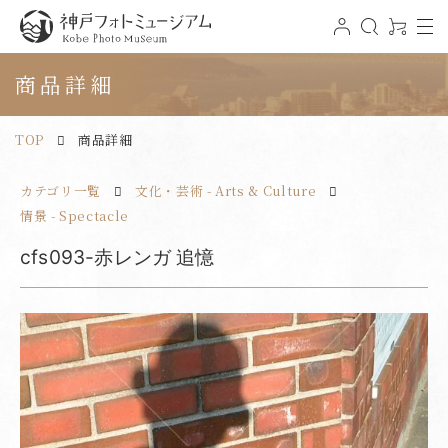
t
ロ
検
0
o
グ
索
ア
神戸フォトミュージアム
g
イ
イ
g
ン
テ
商品詳細
l
ム
e
n
a
v
TOP
商品詳細
i
g
a
t
カテゴリ一覧
文化・芸術 - Arts & Culture
i
o
n
情景 - Spectacle
cfs093-赤レンガ 追憶