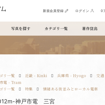
新規会員登録
ログイン
0
写真を探す
カテゴリ一覧
著作貸出
ゴリ一覧
近畿 - Kinki
兵庫県 - Hyogo
交通（
電 - Tram
ゴリ一覧
特集
情緒ある街並みとローカル電車
k012m-神戸市電 三宮