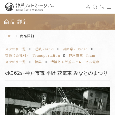
t
ロ
検
0
o
グ
索
ア
神戸フォトミュージアム
g
イ
イ
g
ン
テ
商品詳細
l
ム
e
n
a
v
TOP
商品詳細
i
g
a
t
カテゴリ一覧
近畿 - Kinki
兵庫県 - Hyogo
i
o
n
交通（会社別） - Transportation
神戸市電 - Tram
カテゴリ一覧
特集
情緒ある街並みとローカル電車
ck062s-神戸市電 平野 花電車 みなとのまつり