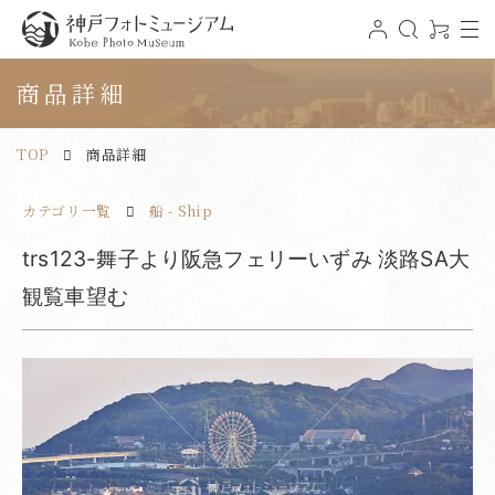
t
ロ
検
0
o
グ
索
ア
神戸フォトミュージアム
g
イ
イ
g
ン
テ
商品詳細
l
ム
e
n
a
v
TOP
商品詳細
i
g
a
t
カテゴリ一覧
船 - Ship
i
o
n
trs123-舞子より阪急フェリーいずみ 淡路SA大
観覧車望む