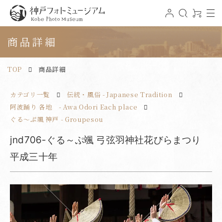
t
ロ
検
0
o
グ
索
ア
神戸フォトミュージアム
g
イ
イ
g
ン
テ
商品詳細
l
ム
e
n
a
v
TOP
商品詳細
i
g
a
t
カテゴリ一覧
伝統・風俗 - Japanese Tradition
i
o
n
阿波踊り 各地 - Awa Odori Each place
ぐる～ぷ颯 神戸 - Groupesou
jnd706-ぐる～ぷ颯 弓弦羽神社花びらまつり
平成三十年