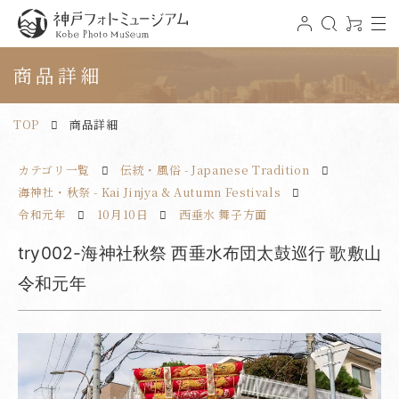
t
ロ
検
0
o
グ
索
ア
神戸フォトミュージアム
g
イ
イ
g
ン
テ
商品詳細
l
ム
e
n
a
v
TOP
商品詳細
i
g
a
t
カテゴリ一覧
伝統・風俗 - Japanese Tradition
i
o
n
海神社・秋祭 - Kai Jinjya & Autumn Festivals
令和元年
10月10日
西垂水 舞子方面
try002-海神社秋祭 西垂水布団太鼓巡行 歌敷山
令和元年