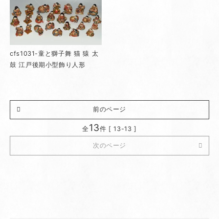
cfs1031-童と獅子舞 猫 猿 太
鼓 江戸後期小型飾り人形
前のページ
13
全
件 [ 13-13 ]
次のページ