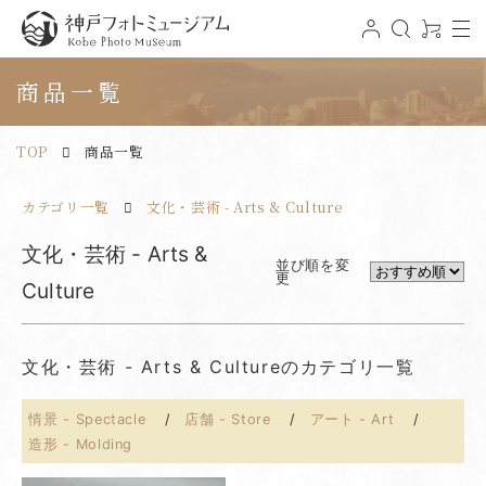
t
ロ
検
0
o
グ
索
ア
神戸フォトミュージアム
g
イ
イ
g
ン
テ
商品一覧
l
ム
e
n
a
v
TOP
商品一覧
i
g
a
t
カテゴリ一覧
文化・芸術 - Arts & Culture
i
o
n
文化・芸術 - Arts &
並び順を変
更
Culture
文化・芸術 - Arts & Cultureのカテゴリ一覧
情景 - Spectacle
店舗 - Store
アート - Art
造形 - Molding