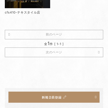
cfs410-テキスタイル店
前のページ
1
全
件 [ 1-1 ]
次のページ
新規会員登録