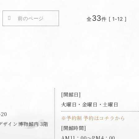
33
前のページ
全
件 [ 1-12 ]
開館日
火曜日・金曜日・土曜日
20
※予約制 予約はコチラから
ザイン博物館内 3階
開館時間
AM11：00～PM4：00