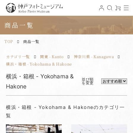
t
ロ
検
0
o
グ
索
ア
神戸フォトミュージアム
g
イ
イ
g
ン
テ
商品一覧
l
ム
e
n
a
v
TOP
商品一覧
i
g
a
t
カテゴリ一覧
関東 - Kanto
神奈川県 - Kanagawa
i
o
n
横浜・箱根 - Yokohama & Hakone
横浜・箱根 - Yokohama &
並び順
を変更
Hakone
横浜・箱根 - Yokohama & Hakoneのカテゴリ一
覧