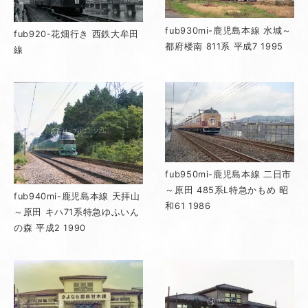
fub930mi-鹿児島本線 水城～
fub920-花畑行き 西鉄大牟田
都府楼南 811系 平成7 1995
線
fub950mi-鹿児島本線 二日市
～原田 485系L特急かもめ 昭
fub940mi-鹿児島本線 天拝山
和61 1986
～原田 キハ71系特急ゆふいん
の森 平成2 1990