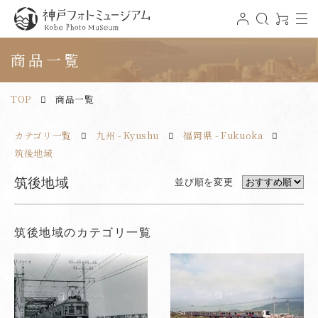
t
ロ
検
0
o
グ
索
ア
神戸フォトミュージアム
g
イ
イ
g
ン
テ
商品一覧
l
ム
e
n
a
v
TOP
商品一覧
i
g
a
t
カテゴリ一覧
九州 - Kyushu
福岡県 - Fukuoka
i
o
n
筑後地域
筑後地域
並び順を変更
筑後地域のカテゴリ一覧