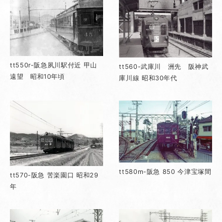
tt550r-阪急夙川駅付近 甲山
tt560-武庫川 洲先 阪神武
遠望 昭和10年頃
庫川線 昭和30年代
tt580m-阪急 850 今津宝塚間
tt570-阪急 苦楽園口 昭和29
年