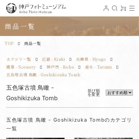
t
ロ
検
0
o
グ
索
ア
神戸フォトミュージアム
g
イ
イ
g
ン
テ
商品一覧
l
ム
e
n
a
v
TOP
商品一覧
i
g
a
t
カテゴリ一覧
近畿 - Kinki
兵庫県 - Hyogo
i
o
n
風景 - Scenery
神戸市 - Kobe
垂水 - Tarumi
五色塚古墳 鳥瞰 - Goshikizuka Tomb
五色塚古墳 鳥瞰 -
並び順
を変更
Goshikizuka Tomb
五色塚古墳 鳥瞰 - Goshikizuka Tombのカテゴリ
一覧