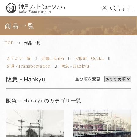
t
ロ
検
0
o
グ
索
ア
神戸フォトミュージアム
g
イ
イ
g
ン
テ
商品一覧
l
ム
e
n
a
v
TOP
商品一覧
i
g
a
t
カテゴリ一覧
近畿 - Kinki
大阪府 - Osaka
i
o
n
交通 - Transportation
阪急 - Hankyu
阪急 - Hankyu
並び順を変更
阪急 - Hankyuのカテゴリ一覧