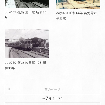
coy065-阪急 池田駅 昭和35
coy070-昭和44年 能勢電鉄・
年
平野駅
coy080-阪急 吹田駅 125 昭
和36年
前のページ
7
全
件 [ 1-7 ]