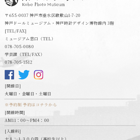
神戸フォトミュージアム
〒655-0037 神戸市垂水区歌敷山1-7-20
神戸ドールミュージアム・神戸時計デザイン博物館内 3階
[TEL/FAX]
ミュージアム窓口（TEL）
078-705-0080
学芸課（TEL/FAX）
078-705-1512
開館日
火曜日・金曜日・土曜日
※予約制 予約はコチラから
開館時間
AM11：00～PM4：00
入館料
大人：１３００円（高校生以上）