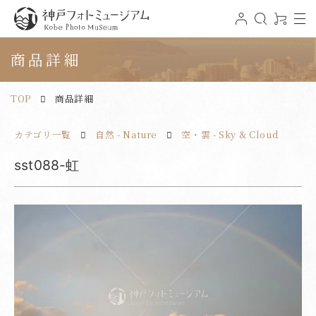
t
ロ
検
0
o
グ
索
ア
神戸フォトミュージアム
g
イ
イ
g
ン
テ
商品詳細
l
ム
e
n
a
v
TOP
商品詳細
i
g
a
t
カテゴリ一覧
自然 - Nature
空・雲 - Sky & Cloud
i
o
n
sst088-虹