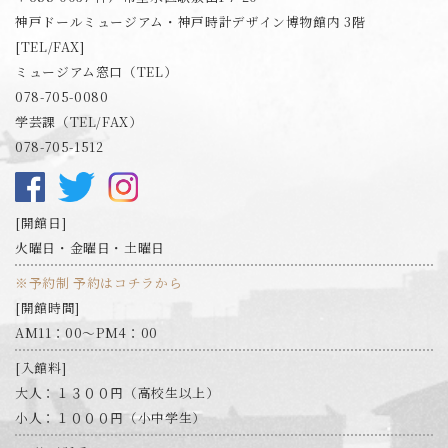
神戸ドールミュージアム・神戸時計デザイン博物館内 3階
[TEL/FAX]
ミュージアム窓口（TEL）
078-705-0080
学芸課（TEL/FAX）
078-705-1512
開館日
火曜日・金曜日・土曜日
※予約制 予約はコチラから
開館時間
AM11：00～PM4：00
入館料
大人：１３００円（高校生以上）
小人：１０００円（小中学生）