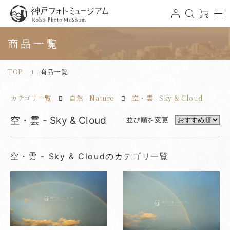
t
ロ
検
0
o
グ
索
ア
神戸フォトミュージアム
g
イ
イ
g
ン
テ
商品一覧
l
ム
e
n
a
v
TOP
商品一覧
i
g
a
t
カテゴリ一覧
自然 - Nature
空・雲 - Sky & Cloud
i
o
n
空・雲 - Sky & Cloud
並び順を変更
空・雲 - Sky & Cloudのカテゴリ一覧