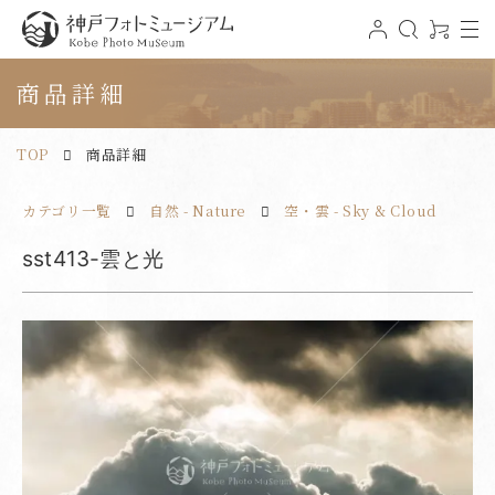
t
ロ
検
0
o
グ
索
ア
神戸フォトミュージアム
g
イ
イ
g
ン
テ
商品詳細
l
ム
e
n
a
v
TOP
商品詳細
i
g
a
t
カテゴリ一覧
自然 - Nature
空・雲 - Sky & Cloud
i
o
n
sst413-雲と光