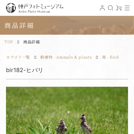
t
ロ
検
0
o
グ
索
ア
神戸フォトミュージアム
g
イ
イ
g
ン
テ
商品詳細
l
ム
e
n
a
v
TOP
商品詳細
i
g
a
t
カテゴリ一覧
動植物 - Animals & plants
鳥 - Bird
i
o
n
bir182-ヒバリ