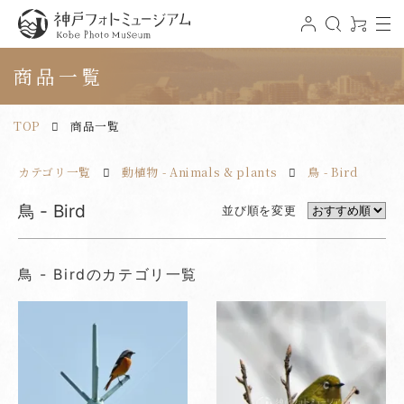
t
ロ
検
0
o
グ
索
ア
神戸フォトミュージアム
g
イ
イ
g
ン
テ
商品一覧
l
ム
e
n
a
v
TOP
商品一覧
i
g
a
t
カテゴリ一覧
動植物 - Animals & plants
鳥 - Bird
i
o
n
鳥 - Bird
並び順を変更
鳥 - Birdのカテゴリ一覧