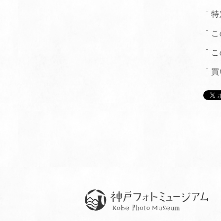
特
こ
こ
買
神戸フォトミュージアム