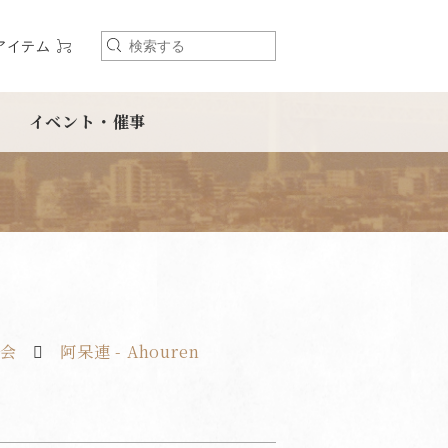
アイテム
検
索
イベント・催事
協会
阿呆連 - Ahouren