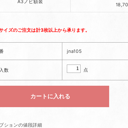
A3ノビ額装
18,7
サイズのご注文は計3枚以上から承ります。
番
jna105
点
入数
プションの値段詳細