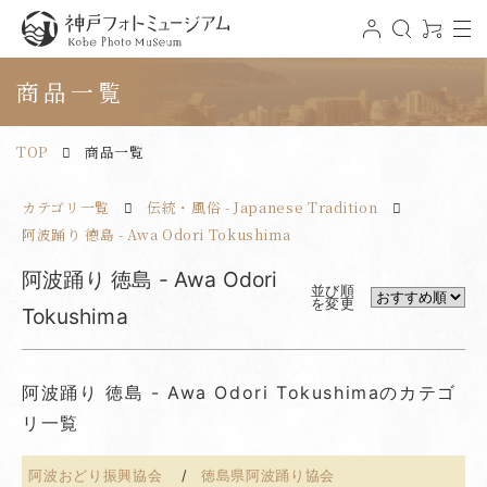
t
ロ
検
0
o
グ
索
ア
神戸フォトミュージアム
g
イ
イ
g
ン
テ
商品一覧
l
ム
e
n
a
v
TOP
商品一覧
i
g
a
t
カテゴリ一覧
伝統・風俗 - Japanese Tradition
i
o
n
阿波踊り 徳島 - Awa Odori Tokushima
阿波踊り 徳島 - Awa Odori
並び順
を変更
Tokushima
阿波踊り 徳島 - Awa Odori Tokushimaのカテゴ
リ一覧
阿波おどり振興協会
徳島県阿波踊り協会