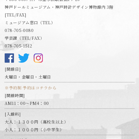
神戸ドールミュージアム・神戸時計デザイン博物館内 3階
[TEL/FAX]
ミュージアム窓口（TEL）
078-705-0080
学芸課（TEL/FAX）
078-705-1512
開館日
火曜日・金曜日・土曜日
※予約制 予約はコチラから
開館時間
AM11：00～PM4：00
入館料
大人：１３００円（高校生以上）
小人：１０００円（小中学生）