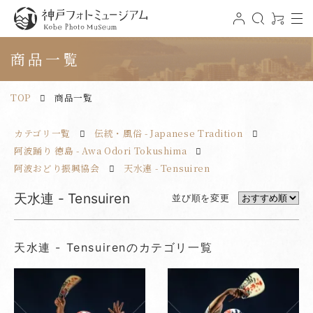
t
ロ
検
0
o
グ
索
ア
神戸フォトミュージアム
g
イ
イ
g
ン
テ
商品一覧
l
ム
e
n
a
v
TOP
商品一覧
i
g
a
t
カテゴリ一覧
伝統・風俗 - Japanese Tradition
i
o
n
阿波踊り 徳島 - Awa Odori Tokushima
阿波おどり振興協会
天水連 - Tensuiren
天水連 - Tensuiren
並び順を変更
天水連 - Tensuirenのカテゴリ一覧