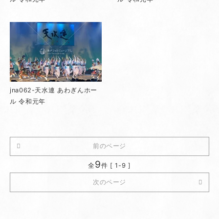
jna062-天水連 あわぎんホー
ル 令和元年
前のページ
9
全
件 [ 1-9 ]
次のページ